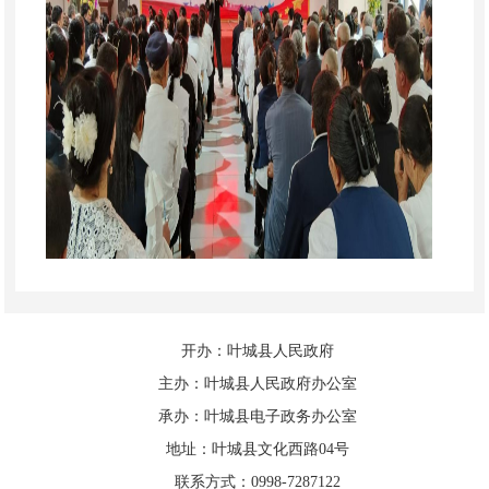
开办：叶城县人民政府
大家共同参加了升国旗、聆听了县民
主办：叶城县人民政府办公室
创办宣讲人员宣讲的
“珍惜来之不易的幸福
承办：叶城县电子政务办公室
生活、坚定不移跟党走”主题宣讲，并开展
地址：叶城县文化西路04号
了民族团结知识竞赛活动，退役军人事务
联系方式：0998-7287122