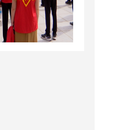
务队进行了授旗，她指出，全体
面鲜艳夺目的旗帜，发扬“传承
的退役军人志愿服务精神，用实
马甲、
肩扛红旗
、手持抹布、扫
现了对革命烈士的敬仰之情。