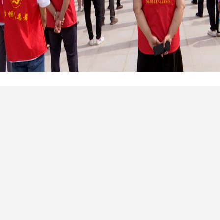
授旗仪式上，李亚敏为全县
26支退役军人志愿服
退役军人志愿者要以授旗仪式为新起点，共同扛起这
军魂、奉献社会、勇于担当、团结奋斗、崇尚戎誉”
际行动“戎耀天山”。随后，退役军人志愿者们身穿红
把等工具，认真清理
每一位革命烈士
的陵墓，充分体