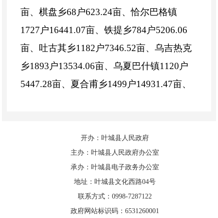
亩、棋盘乡68户623.24亩、恰尔巴格镇
1727户16441.07亩、铁提乡784户5206.06
亩、吐古其乡1182户7346.52亩、乌吉热克
乡1893户13534.06亩、乌夏巴什镇1120户
5447.28亩、夏合甫乡1499户14931.47亩、
依力克其乡1301户11109.4亩、依提木孔镇
1662户13492.162亩、宗朗乡717户6196.5
亩。
开办：叶城县人民政府
主办：叶城县人民政府办公室
4、投资规模及来源:总投资
承办：叶城县电子政务办公室
42959595.5元，资金来源为衔接资金
地址：叶城县文化西路04号
联系方式：0998-7287122
5、项目实施期限:2025年度
政府网站标识码：6531260001