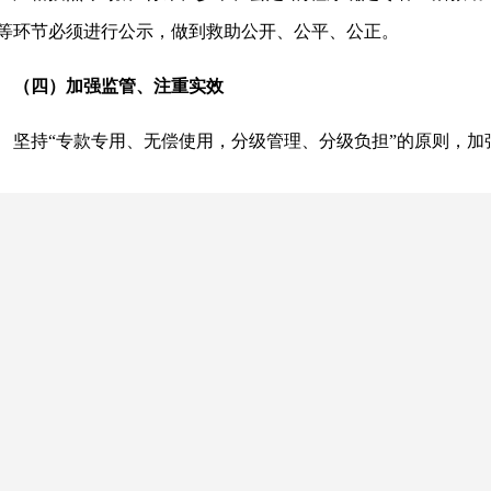
等环节必须进行公示，做到救助公开、公平、公正。
（四）加强监管、注重实效
坚持“专款专用、无偿使用，分级管理、分级负担”的原则，加
生活救助资金必须于2020年2月3日前发放到每名受灾群众手中
问金形式发放；严禁将冬春生活救助资金与其他慰问金、救助金
物资采购、行政管理、工作经费支出；严禁以应对新灾为由沉淀
二、救助对象
2020年因各类自然灾害造成基本生活困难，需要政府在2020年
取暖等方面救助的受灾人员。重点考虑受灾群众中倒房重建户、
特困人员、散居孤儿、留守老人、留守儿童及残疾人等特殊群体