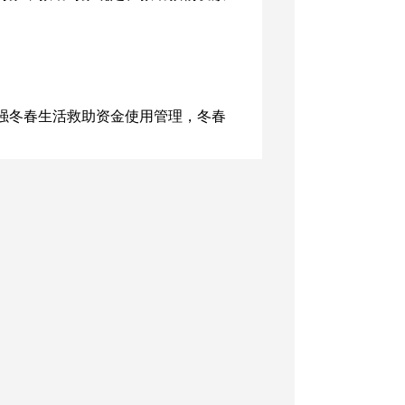
强冬春生活救助资金使用管理，冬春
。严禁优亲厚友、平均发放；严禁以慰
混合使用；严禁将救灾资金用于储备
不用资金。
冬季至2021年春季予以口粮、衣被、
建档立卡贫困户、低保户、分散供养
。