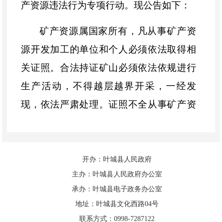
产资源违法行为专项行动。现公告如下：
矿产资源属国家所有，凡从事矿产资
源开发加工的单位和个人必须依法取得相
关证照。合法持证矿山必须依法依规进行
生产活动，不得越层越界开采，一经发
现，依法严肃处理。证照不全从事矿产资
源开发、经营的均属私采滥挖，一经发
现，坚决予以严厉打击。
开办：叶城县人民政府
1.对持证矿山越层越界行为的，一经
主办：叶城县人民政府办公室
发现，立即停产整顿。公安部门停供火工
承办：叶城县电子政务办公室
品，电力部门停供生产用电，自然资源部
地址：叶城县文化西路04号
联系方式：0998-7287122
门，
矿山
安全生产监督管理部门依法进行