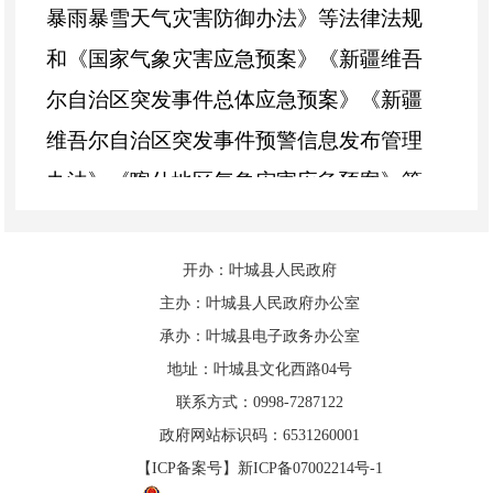
暴雨暴雪天气灾害防御办法》等法律法规
和《国家气象灾害应急预案》《新疆维吾
尔自治区突发事件总体应急预案》《新疆
维吾尔自治区突发事件预警信息发布管理
办法》
《喀什地
区气象灾害应急预案
》
等
文件。
开办：叶城县人民政府
（三）
指导思想
主办：叶城县人民政府办公室
坚持以习近平新时代中国特色社会主
承办：叶城县电子政务办公室
地址：叶城县文化西路04号
义思想为指导，深入贯彻落实习近平总书
联系方式：0998-7287122
记
“两个坚持、三个转变”防灾减灾救灾新
政府网站标识码：6531260001
理念，认真落实习近平总书记关于气象工
【ICP备案号】新ICP备07002214号-1