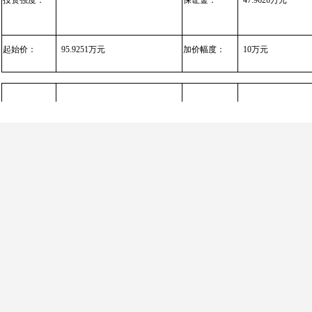
投资强度：
保证金：
47.9626万元
起始价：
95.9251万元
加价幅度：
10万元
宗地编号：
YCBQ0701B2026001
宗地总面积：
768.34
年限：
70年
容积率：
1.000< 并且 ≤1.500
建筑限高
绿化率(%)：
30.000≤
≤36.000
(米)：
主要土地用途：