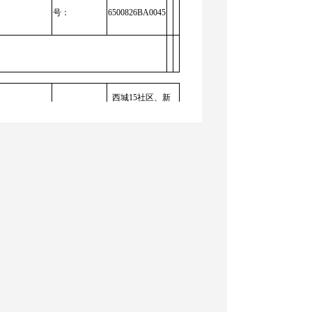
号：
6500826BA0045
西城15社区、新
平方米
宗地坐落：
北路东侧
建筑密度
≤25.000
(%)：