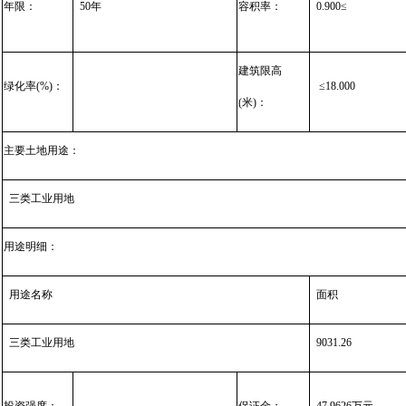
年限：
50年
容积率：
0.900≤
建筑限高
绿化率(%)：
≤18.000
(米)：
主要土地用途：
三类工业用地
用途明细：
用途名称
面积
三类工业用地
9031.26