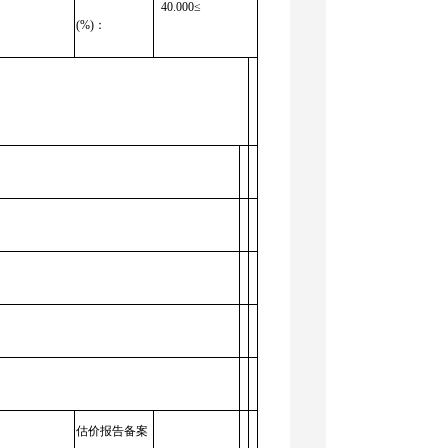
40.000≤
(%)：
估价报告备案