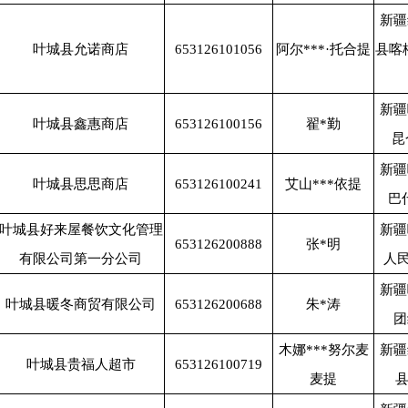
新疆
叶城县允诺商店
653126101056
阿尔***·托合提
县喀
新疆
叶城县鑫惠商店
653126100156
翟*勤
昆
新疆
叶城县思思商店
653126100241
艾山***依提
巴
叶城县好来屋餐饮文化管理
新疆
653126200888
张*明
有限公司第一分公司
人民
新疆
叶城县暖冬商贸有限公司
653126200688
朱*涛
团
木娜***努尔麦
新疆
叶城县贵福人超市
653126100719
麦提
县