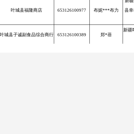
新疆
叶城县福隆商店
653126100977
布妮***布力
县幸
新疆
叶城县子诚副食品综合商行
653126100389
郑*蓓
新疆
叶城县佳卫商店
653109120125
贺*梅
县零
新疆
叶城县富祥综合便利店
653126100068
杨*川
叶城县丰达便民商行
653126100413
沈*朝
新疆
叶城县电商服务乌夏巴什镇
努尔***麦合木
新疆
653126100471
十一村服务站
提
新疆