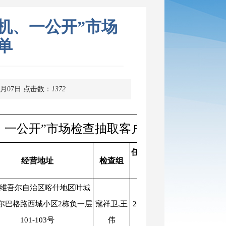
随机、一公开”市场
单
1月07日
点击数：
1372
机、一公开”市场检查抽取客户名单
任务开始日
任务截止
经营地址
检查组
期
日期
维吾尔自治区喀什地区叶城
尔巴格路西城小区2栋负一层
寇祥卫,王
2025-01-07
2025-12-31
101-103号
伟