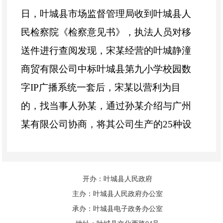
日，叶城县市场监督管理局收到叶城县人
民检察院《检察意见书》，执法人员对移
送件进行查阅发现，宋某经营的叶城静潼
商贸有限公司中标叶城县第九小学校园数
字IP广播系统一套后，宋某
以营利为
目
的，找当事人孙某，通过孙某介绍与广州
某有限公司协商，将其公司生产的25种设
备上贴“itc”商标后，销售给宋某，宋某将
广州某有限公司生产的25种设备安装在叶
城县第九小学。经“itc”厂家认定，叶城静
开办：叶城县人民政府
主办：叶城县人民政府办公室
潼商贸有限公司在叶城县第九小学安装的
承办：叶城县电子政务办公室
25种“itc”设备产品标识，外观，设计均不