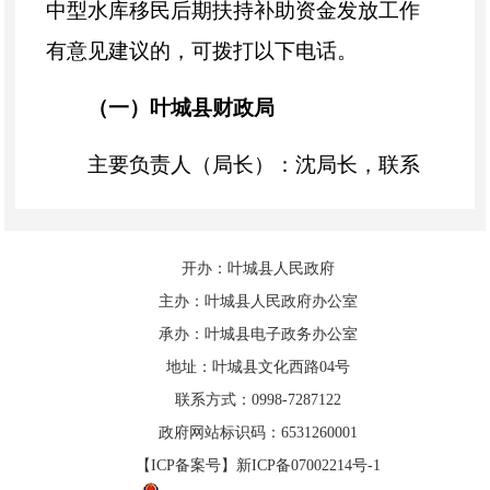
中型水库移民后期扶持补助资金发放工作
有意见建议的，可拨打以下电话。
（
一
）
叶城
县财政局
主要负责人（局长）：
沈
局长
，
联系
电话：
15209065559
经办人（科长或股长）：朱
女士
，联
开办：叶城县人民政府
系电话：
13364889510
主办：叶城县人民政府办公室
承办：叶城县电子政务办公室
（
二
）
叶城县水利局
（业务主管部
地址：叶城县文化西路04号
门）
联系方式：0998-7287122
政府网站标识码：6531260001
主要负责人（局长）：王
局长
，联系
【ICP备案号】新ICP备07002214号-1