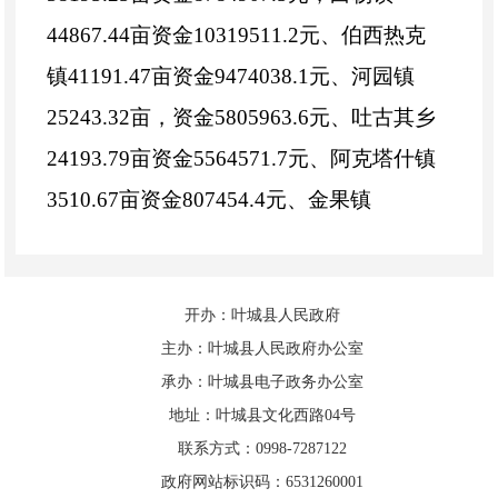
44867.44亩资金10319511.2元、伯西热克
镇41191.47亩资金9474038.1元、河园镇
25243.32亩，资金5805963.6元、吐古其乡
24193.79亩资金5564571.7元、阿克塔什镇
3510.67亩资金807454.4元、金果镇
8850.96亩资金2035720.8元、洛克乡
27049.06亩资金6221283.8元、乌吉热克乡
开办：叶城县人民政府
36019.63亩资金8284514.9元、宗朗乡
主办：叶城县人民政府办公室
8293.02亩资金1907394.6元、乌夏巴什镇
承办：叶城县电子政务办公室
19403.68亩资金4462846.4元、依力克其乡
地址：叶城县文化西路04号
33478.44亩资金7700041.2元、恰尔巴格镇
联系方式：0998-7287122
政府网站标识码：6531260001
24781.47亩资金5699738.1元、铁提乡